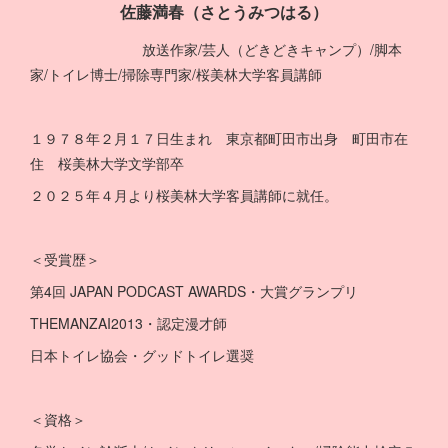
佐藤満春（さとうみつはる）
放送作家/芸人（どきどきキャンプ）/脚本
家/トイレ博士/掃除専門家/桜美林大学客員講師
１９７８年２月１７日生まれ 東京都町田市出身 町田市在
住 桜美林大学文学部卒
２０２５年４月より桜美林大学客員講師に就任。
＜受賞歴＞
第4回 JAPAN PODCAST AWARDS・大賞グランプリ
THEMANZAI2013・認定漫才師
日本トイレ協会・グッドトイレ選奨
＜資格＞