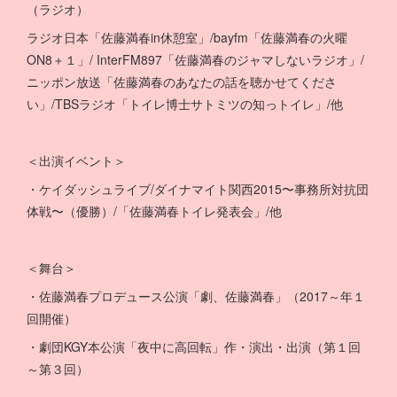
（ラジオ）
ラジオ日本「佐藤満春in休憩室」/bayfm「佐藤満春の火曜
ON8＋１」/ InterFM897「佐藤満春のジャマしないラジオ」/
ニッポン放送「佐藤満春のあなたの話を聴かせてくださ
い」/TBSラジオ「トイレ博士サトミツの知っトイレ」/他
＜出演イベント＞
・ケイダッシュライブ/ダイナマイト関西2015〜事務所対抗団
体戦〜（優勝）/「佐藤満春トイレ発表会」/他
＜舞台＞
・佐藤満春プロデュース公演「劇、佐藤満春」（2017～年１
回開催）
・劇団KGY本公演「夜中に高回転」作・演出・出演（第１回
～第３回）