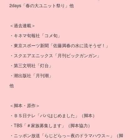
2days「春の大ユニット祭り」他
＜過去連載＞
・キネマ旬報社「コメ旬」
・東京スポーツ新聞「佐藤満春の水に流そうぜ！」
・スクエアエニックス「月刊ビックガンガン」
・第三文明社「灯台」
・潮出版社「月刊潮」
他
＜脚本・原作＞
・ＢＳ日テレ「パパはじめました」（脚本）
・TBS「＃家族募集します」（脚本協力）
・ニッポン放送「らじどらっ～夜のドラマハウス～」（脚