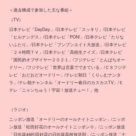
＜過去構成で参加した主な番組＞
（TV）
日本テレビ「DayDay.」/日本テレビ「スッキリ」/日本テレビ
「ヒルナンデス」/日本テレビ「PON!」/日本テレビ「たりな
いふたり」/日本テレビ「ブンブンエイト大放送」/日本テレビ
「２４時間ＴＶ」/日本テレビ「高校生クイズ」/日本テレビ
「国民的オブザイヤー２０２１」/フジテレビ「とんぱちオー
ドリー」/フジテレビ「世界は言葉でできている」/ＣＳフジテ
レビ「おどおどオードリー」/テレビ朝日「くりぃむナンタ
ラ」/テレ朝チャンネル「オードリー春日のカスカスTV」/Ｅ
テレ「ニャンちゅう！宇宙！放送チュー！」他
（ラジオ）
ニッポン放送「オードリーのオールナイトニッポン」/ニッポ
ン放送「松田好花のオールナイトニッポン０」/ニッポン放送
「日向坂46松田好花の日向坂高校放送部」/ニッポン放送「ナ