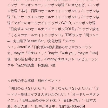
イツザ・ラジオショー」ニッポン放送「レオなるど」/ニッポ
ン放送「本村・西岡のオールナイトニッポン０」/ニッポン放
送「レイザーラモンのオールナイトニッポンＲ」/ニッポン放
送「マギーのオールナイトニッポンGOLD」/ニッポン放送
「日向坂４６のオールナイトニッポンGOLD」/ニッポン放送
「くるりのオールナイトニッポン０」/TBSラジオ「関ジャニ
∞・丸山隆平Bassist Bar」/文化放送「スパカ
ン！」/InterFM「日向坂46潮紗理菜のサリマカシーラジ
オ」/bayfm「ON8＋１」/「bayfm「with you」/bayfm「中村
優一君の話も聞かせて」/Creepy Nutsメジャーデビューシン
グル「悩む相談室 特別編」/他
＜過去の主な構成・補佐イベント＞
「明日のたりないふたり」「さよならたりないふたり」/「オ
ードリー単独ライブまんざいたのしい」/「オードリ―ネタラ
イブ」/「若林正恭のlove or sick」/「春日NOW」/「日本の
夏、春日の夏」/「田中が考え中」/日向坂46Special