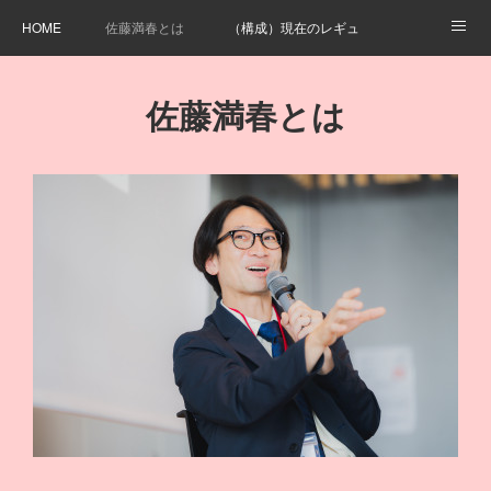
HOME
佐藤満春とは
（構成）現在のレギュラー番組・担当番組
出演情報
サトミツちゃんねる（Youtube)
X
Instagram
佐藤満春とは
note
今日も、喫茶店より
書籍/商品
お問い合わせ