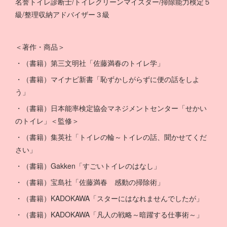
名誉トイレ診断士/トイレクリーンマイスター/掃除能力検定５
級/整理収納アドバイザー３級
＜著作・商品＞
・（書籍）第三文明社「佐藤満春のトイレ学」
・（書籍）マイナビ新書「恥ずかしがらずに便の話をしよ
う」
・（書籍）日本能率検定協会マネジメントセンター「せかい
のトイレ」＜監修＞
・（書籍）集英社「トイレの輪～トイレの話、聞かせてくだ
さい」
・（書籍）Gakken「すごいトイレのはなし」
・（書籍）宝島社「佐藤満春 感動の掃除術」
・（書籍）KADOKAWA「スターにはなれませんでしたが」
・（書籍）KADOKAWA「凡人の戦略～暗躍する仕事術～」