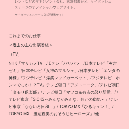
レントなどのマネジメント会社。東京都渋谷区、ケイダッシュ
ステージのオフィシャルウェブサイト。
ケイダッシュステージ公式WEBサイト
これまでのお仕事
＜過去の主な出演番組＞
（TV）
NHK「マサカメTV」/ Eテレ「バリバラ」/日本テレビ「有吉
ゼミ」/日本テレビ「女神のマルシェ」/日本テレビ「エンタの
神様」/フジテレビ「爆笑レッドカーペット」/フジテレビ「ホ
ンマでっか！？TV」テレビ朝日「アメトーーク」/テレビ朝日
「タモリ倶楽部」/テレビ朝日「マツコ＆有吉の怒り新党」/ /
テレビ東京「SICKS～みんながみんな、何かの病気～」/テレ
ビ東京「なないろ日和！」/ TOKYO MX「ひるキュン！」/
TOKYO MX「渡辺直美のおそうじヒーローズ」/他